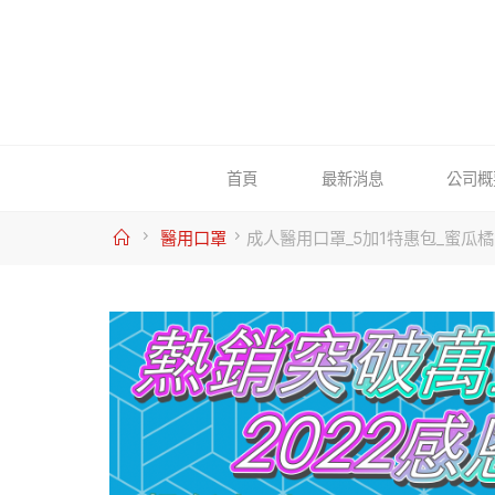
Skip
to
content
首頁
最新消息
公司概
Home
醫用口罩
成人醫用口罩_5加1特惠包_蜜瓜橘(F