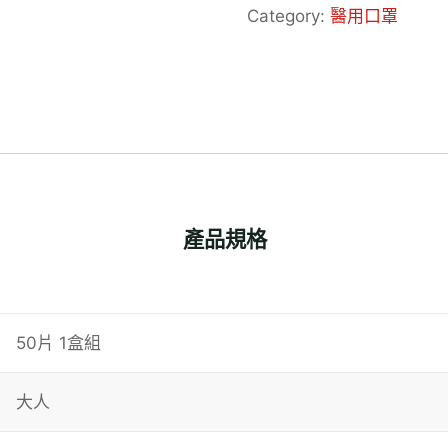
醫
Category:
醫用口罩
用
口
罩
_5
加
1
產品規格
特
惠
包
50片 1盒組
_
蜜
大人
瓜
橘