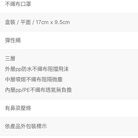
不織布口罩
(FAIMASK-
MO-
盒裝 / 平面 / 17cm x 9.5cm
6)
彈性繩
quantity
三層
外層pp防水不織布阻擋飛沫
中層噴熔不織布阻隔微塵
內層pp/PE不織布透氣無負擔
有鼻梁壓條
依產品外包裝標示