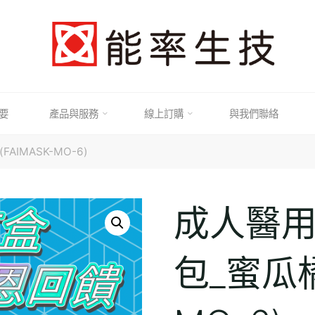
要
產品與服務
線上訂購
與我們聯絡
AIMASK-MO-6)
成人醫用
包_蜜瓜橘