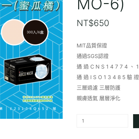
MO-6)
NT$
650
MIT品質保證
通過SGS認證
通 過 C N S 1 4 7 7 4 、 
通 過 I S O 1 3 4 8 5 驗 證
三層過濾 三層防護
親膚透氣 層層淨化
成
人