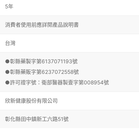
5年
消費者使用前應詳閱產品說明書
台灣
●彰縣藥製字第6137071193號
●彰縣藥販字第6237072558號
●許可證字號：衛部醫器製壹字第008954號
欣新健康股份有限公司
彰化縣田中鎮新工六路51號