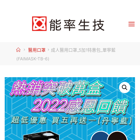
Skip
to
content
Home
醫用口罩
成人醫用口罩_5加1特惠包_單寧藍
(FAIMASK-TB-6)