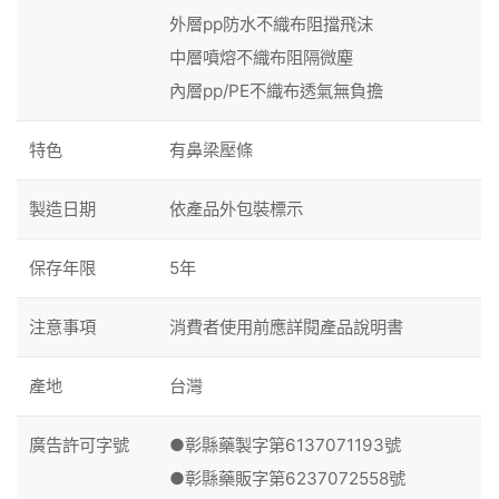
外層pp防水不織布阻擋飛沫
中層噴熔不織布阻隔微塵
內層pp/PE不織布透氣無負擔
特色
有鼻梁壓條
製造日期
依產品外包裝標示
保存年限
5年
注意事項
消費者使用前應詳閱產品說明書
產地
台灣
廣告許可字號
●彰縣藥製字第6137071193號
●彰縣藥販字第6237072558號