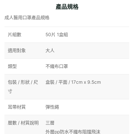
(FAIMASK-
產品規格
PI)
成人醫用口罩產品規格
quantity
片組數
50片 1盒組
適用對象
大人
類型
不織布口罩
包裝 / 形狀 / 尺
盒裝 / 平面 / 17cm x 9.5cm
寸
耳帶材質
彈性繩
層數 / 材質說明
三層
外層pp防水不織布阻擋飛沫