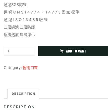
通過SGS認證
通 過 C N S 1 4 7 7 4 、 1 4 7 7 5 國 家 標 準
通 過 I S O 1 3 4 8 5 驗 證
三層過濾 三層防護
親膚透氣 層層淨化
成
ADD TO CART
人
醫
Category:
醫用口罩
用
口
罩-
DESCRIPTION
粉
紅
DESCRIPTION
色