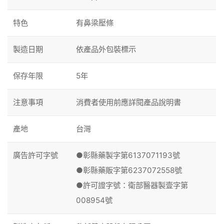
特色
有鼻梁壓條
製造日期
依產品外包裝標示
保存年限
5年
注意事項
消費者使用前應詳閱產品說明書
產地
台灣
廣告許可字號
●彰縣藥製字第6137071193號
●彰縣藥販字第6237072558號
●許可證字號：衛部醫器製壹字第
008954號