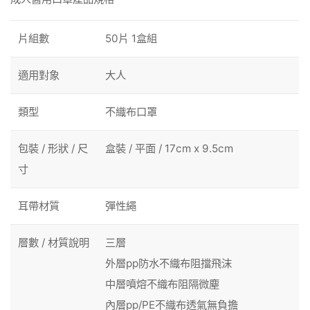
片組數
50片 1盒組
適用對象
大人
類型
不織布口罩
包裝 / 形狀 / 尺
盒裝 / 平面 / 17cm x 9.5cm
寸
耳帶材質
彈性繩
層數 / 材質說明
三層
外層pp防水不織布阻擋飛沫
中層噴熔不織布阻隔微塵
內層pp/PE不織布透氣無負擔