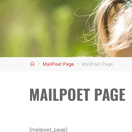
Home
MailPoet Page
MailPoet Page
MAILPOET PAGE
[mailpoet_page]